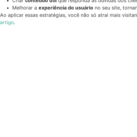
Criar
conteúdo útil
que responda às dúvidas dos clie
Melhorar a
experiência do usuário
no seu site, torna
Ao aplicar essas estratégias, você não só atrai mais visit
artigo
.