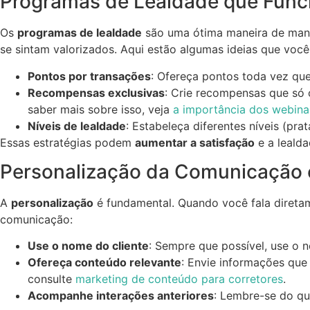
Programas de Lealdade que Fun
Os
programas de lealdade
são uma ótima maneira de mante
se sintam valorizados. Aqui estão algumas ideias que voc
Pontos por transações
: Ofereça pontos toda vez qu
Recompensas exclusivas
: Crie recompensas que só
saber mais sobre isso, veja
a importância dos webina
Níveis de lealdade
: Estabeleça diferentes níveis (pra
Essas estratégias podem
aumentar a satisfação
e a lealda
Personalização da Comunicação 
A
personalização
é fundamental. Quando você fala diretam
comunicação:
Use o nome do cliente
: Sempre que possível, use o 
Ofereça conteúdo relevante
: Envie informações que 
consulte
marketing de conteúdo para corretores
.
Acompanhe interações anteriores
: Lembre-se do qu