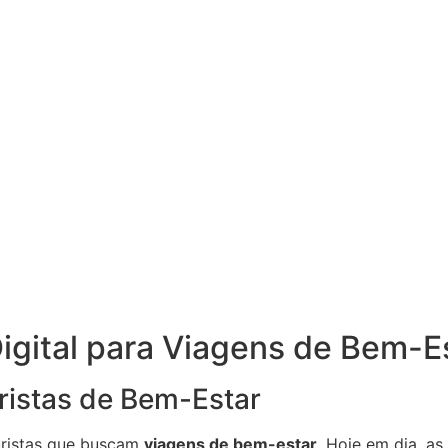
igital para Viagens de Bem-E
uristas de Bem-Estar
uristas que buscam
viagens de bem-estar
. Hoje em dia, a