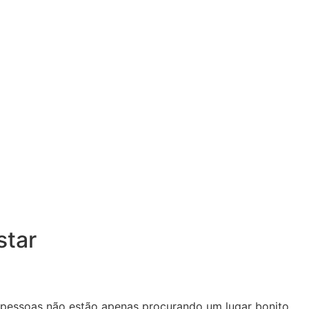
star
s pessoas não estão apenas procurando um lugar bonito